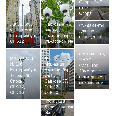
Опоры СФГ
от ОПГ
Опора
ЖК 3Д Клуб,
Парковые
Фундаменты
ул.Братская,
опоры,
для опор
Екатеринбург,
Екатеринбург
освещения
ОГК-12
ул.Агрономическая
п.Антипаюта,
МАОУ СОШ
ЖК
ЯНАО,
№ 106
Меридиан
Флагшток
Екатеринбург,
Екатеринбург,
20метров с
Титова 28а,
ул. Е.
флюгерным
Опоры
Савкова 37,
механизмом
ОГК-12,
ОГК-12,
Сваи
ОГК-16
ОГК-10
СМ-7,75м,
поставка в
Ленинградскую
обл.