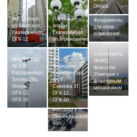
Опора
ЖК 3Д Клуб,
Парковые
Фундаменты
ул.Братская,
опоры,
для опор
Екатеринбург,
Екатеринбург
освещения
ОГК-12
ул.Агрономическая
п.Антипаюта,
МАОУ СОШ
ЖК
ЯНАО,
№ 106
Меридиан
Флагшток
Екатеринбург,
Екатеринбург,
20метров с
Титова 28а,
ул. Е.
флюгерным
Опоры
Савкова 37,
механизмом
ОГК-12,
ОГК-12,
Сваи
ОГК-16
ОГК-10
СМ-7,75м,
поставка в
Ленинградскую
обл.