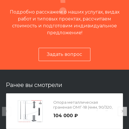
Подробно расскажем о наших услугах, видах
работ и типовых проектах, рассчитаем
стоимость и подготовим индивидуальное
предложение!
Задать вопрос
Читать отзывы на 2ГИС
Ранее вы смотрели
Опора металлическая
граненая ОМГ-18 (4мм, 90/320,
500х500х20-400-8х38(М36))
104 000 ₽