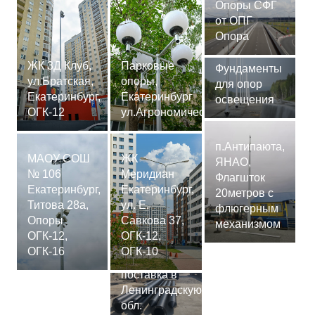
Опоры СФГ
от ОПГ
Опора
ЖК 3Д Клуб,
Парковые
Фундаменты
ул.Братская,
опоры,
для опор
Екатеринбург,
Екатеринбург
освещения
ОГК-12
ул.Агрономическая
п.Антипаюта,
МАОУ СОШ
ЖК
ЯНАО,
№ 106
Меридиан
Флагшток
Екатеринбург,
Екатеринбург,
20метров с
Титова 28а,
ул. Е.
флюгерным
Опоры
Савкова 37,
механизмом
ОГК-12,
ОГК-12,
Сваи
ОГК-16
ОГК-10
СМ-7,75м,
поставка в
Ленинградскую
обл.