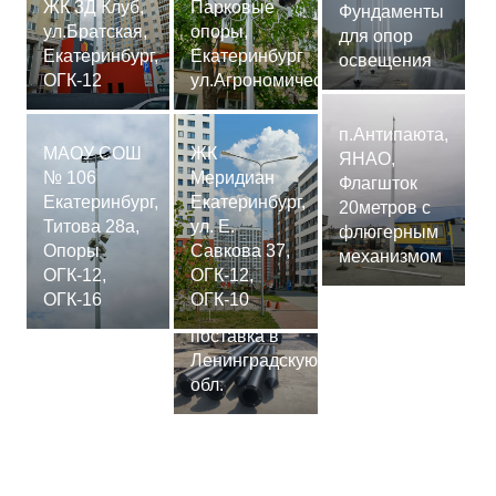
ЖК 3Д Клуб,
Парковые
Фундаменты
ул.Братская,
опоры,
для опор
Екатеринбург,
Екатеринбург
освещения
ОГК-12
ул.Агрономическая
п.Антипаюта,
МАОУ СОШ
ЖК
ЯНАО,
№ 106
Меридиан
Флагшток
Екатеринбург,
Екатеринбург,
20метров с
Титова 28а,
ул. Е.
флюгерным
Опоры
Савкова 37,
механизмом
ОГК-12,
ОГК-12,
Сваи
ОГК-16
ОГК-10
СМ-7,75м,
поставка в
Ленинградскую
обл.