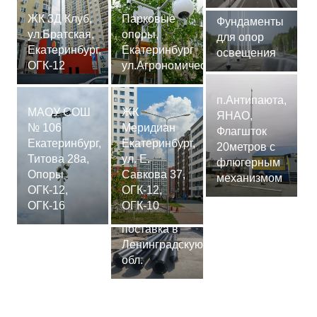
ЖК 3Д Клуб,
Парковые
Фундаменты
ул.Братская,
опоры,
для опор
Екатеринбург,
Екатеринбург
освещения
ОГК-12
ул.Агрономическая
п.Антипаюта,
МАОУ СОШ
ЖК
ЯНАО,
№ 106
Меридиан
Флагшток
Екатеринбург,
Екатеринбург,
20метров с
Титова 28а,
ул. Е.
флюгерным
Опоры
Савкова 37,
механизмом
ОГК-12,
ОГК-12,
Сваи
ОГК-16
ОГК-10
СМ-7,75м,
поставка в
Ленинградскую
обл.