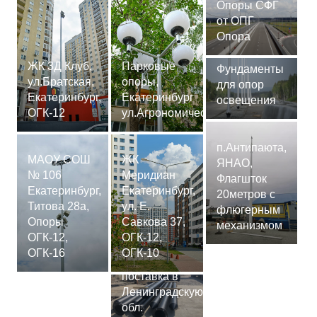
Опоры СФГ
от ОПГ
Опора
ЖК 3Д Клуб,
Парковые
Фундаменты
ул.Братская,
опоры,
для опор
Екатеринбург,
Екатеринбург
освещения
ОГК-12
ул.Агрономическая
п.Антипаюта,
МАОУ СОШ
ЖК
ЯНАО,
№ 106
Меридиан
Флагшток
Екатеринбург,
Екатеринбург,
20метров с
Титова 28а,
ул. Е.
флюгерным
Опоры
Савкова 37,
механизмом
ОГК-12,
ОГК-12,
Сваи
ОГК-16
ОГК-10
СМ-7,75м,
поставка в
Ленинградскую
обл.