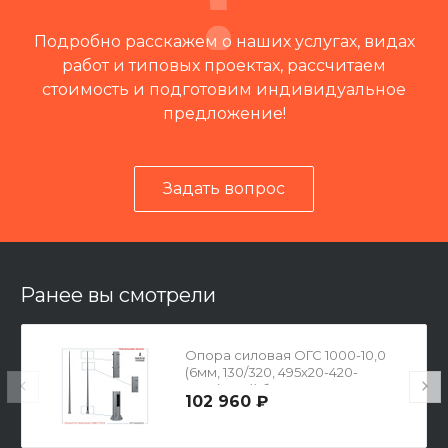
Подробно расскажем о наших услугах, видах
работ и типовых проектах, рассчитаем
стоимость и подготовим индивидуальное
предложение!
Задать вопрос
Читать отзывы на 2ГИС
Ранее вы смотрели
Опора силовая ОГС 1000-10,0
(6мм, 130/320, 495х20-420-
8х35(М30)) без лючка
102 960 ₽