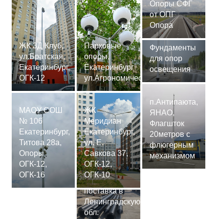
Опоры СФГ
от ОПГ
Опора
ЖК 3Д Клуб,
Парковые
Фундаменты
ул.Братская,
опоры,
для опор
Екатеринбург,
Екатеринбург
освещения
ОГК-12
ул.Агрономическая
п.Антипаюта,
МАОУ СОШ
ЖК
ЯНАО,
№ 106
Меридиан
Флагшток
Екатеринбург,
Екатеринбург,
20метров с
Титова 28а,
ул. Е.
флюгерным
Опоры
Савкова 37,
механизмом
ОГК-12,
ОГК-12,
Сваи
ОГК-16
ОГК-10
СМ-7,75м,
поставка в
Ленинградскую
обл.