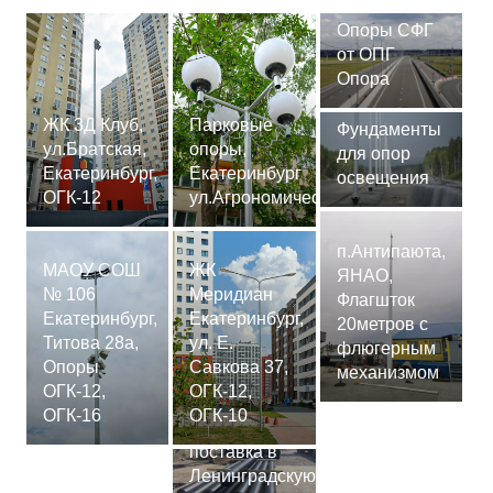
Опоры СФГ
от ОПГ
Опора
ЖК 3Д Клуб,
Парковые
Фундаменты
ул.Братская,
опоры,
для опор
Екатеринбург,
Екатеринбург
освещения
ОГК-12
ул.Агрономическая
п.Антипаюта,
МАОУ СОШ
ЖК
ЯНАО,
№ 106
Меридиан
Флагшток
Екатеринбург,
Екатеринбург,
20метров с
Титова 28а,
ул. Е.
флюгерным
Опоры
Савкова 37,
механизмом
ОГК-12,
ОГК-12,
Сваи
ОГК-16
ОГК-10
СМ-7,75м,
поставка в
Ленинградскую