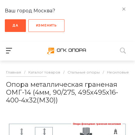
Ваш город Москва?
ДА
ИЗМЕНИТЬ
Главная
/
Каталог товаров
/
Стальные опоры
/
Несиловые о
Опора металлическая граненая
ОМГ-14 (4мм, 90/275, 495х495х16-
400-4х32(М30))