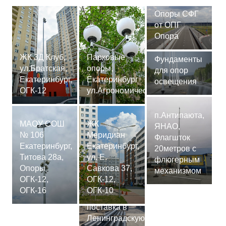
Опоры СФГ
от ОПГ
Опора
ЖК 3Д Клуб,
Парковые
Фундаменты
ул.Братская,
опоры,
для опор
Екатеринбург,
Екатеринбург
освещения
ОГК-12
ул.Агрономическая
п.Антипаюта,
МАОУ СОШ
ЖК
ЯНАО,
№ 106
Меридиан
Флагшток
Екатеринбург,
Екатеринбург,
20метров с
Титова 28а,
ул. Е.
флюгерным
Опоры
Савкова 37,
механизмом
ОГК-12,
ОГК-12,
Сваи
ОГК-16
ОГК-10
СМ-7,75м,
поставка в
Ленинградскую