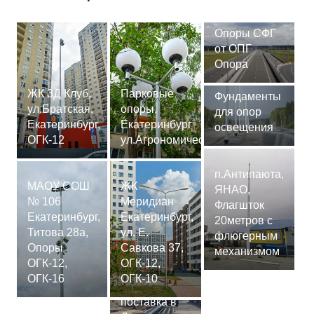
Опоры СФГ
от ОПГ
Опора
ЖК 3Д Клуб,
Парковые
Фундаменты
ул.Братская,
опоры,
для опор
Екатеринбург,
Екатеринбург
освещения
ОГК-12
ул.Агрономическая
п.Антипаюта,
МАОУ СОШ
ЖК
ЯНАО,
№ 106
Меридиан
Флагшток
Екатеринбург,
Екатеринбург,
20метров с
Титова 28а,
ул. Е.
флюгерным
Опоры
Савкова 37,
механизмом
ОГК-12,
ОГК-12,
Сваи
ОГК-16
ОГК-10
СМ-7,75м,
поставка в