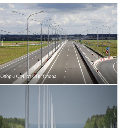
zakaz@ogk-opora.ru
8 (800) 777-87-42
г. Ханты-Мансийск, г.
Ханты-Мансийск, ул.
Сутормина, 21
пн-пт 8:00-19:00
zakaz@ogk-opora.ru
8 (800) 777-87-42
г. Иркутск, г. Иркутск,
ул. Ракитная, 12
пн-пт 8:00-19:00
zakaz@ogk-opora.ru
8 (800) 777-87-42
г. Чита, г. Чита, ул.
Вокзальная, 3А
пн-пт 8:00-19:00
Опоры СФГ от ОПГ Опора
zakaz@ogk-opora.ru
8 (800) 777-87-42
г. Якутск, г. Якутск,
Вилюйский тракт, 5-й
километр, 34Г
пн-пт 8:00-19:00
zakaz@ogk-opora.ru
8 (800) 777-87-42
г. Магадан, г. Магадан,
ул. Марчеканская, 1/1
пн-пт 8:00-19:00
zakaz@ogk-opora.ru