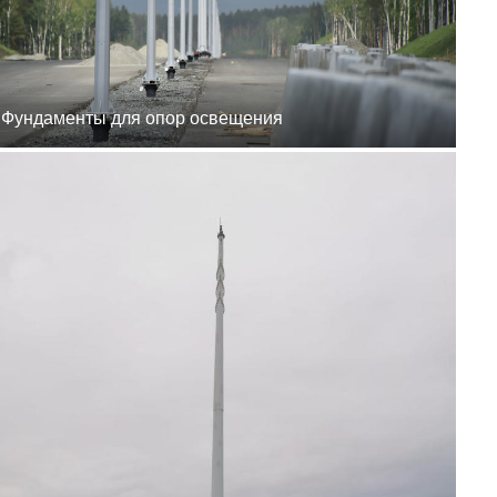
8 (800) 777-87-42
г. Хабаровск, г.
Хабаровск, пер.
Каширский, 1
пн-пт 8:00-19:00
zakaz@ogk-opora.ru
8 (800) 777-87-42
Фундаменты для опор освещения
г. Владивосток, г.
Владивосток, ул.
Бородинская, 20
пн-пт 8:00-19:00
zakaz@ogk-opora.ru
8 (800) 777-87-42
г. Анадырь, г. Анадырь,
ул. Рультытегина, 24
пн-пт 8:00-19:00
zakaz@ogk-opora.ru
8 (800) 777-87-42
г. Самара, г. Самара, пр.
Карла Маркса, 201Б
пн-пт 8:00-19:00
zakaz@ogk-opora.ru
8 (800) 777-87-42
г. Санкт-Петербург, г.
Санкт-Петербург, ул.
Труда, 2/9
пн-пт 8:00-19:00
zakaz@ogk-opora.ru