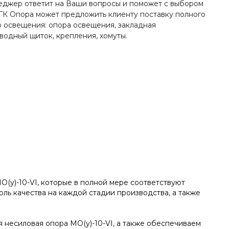
пн-пт 8:00-19:00
джер ответит на Ваши вопросы и поможет с выбором
zakaz@ogk-opora.ru
ГК Опора может предложить клиенту поставку полного
о освещения: опора освещения, закладная
8 (800) 777-87-42
вводный щиток, крепления, хомуты.
г. Екатеринбург, пос.
Большой Исток, ул.
Свердлова, 42
пн-пт 8:00-19:00
zakaz@ogk-opora.ru
8 (800) 777-87-42
г. Краснодар, г.
Краснодар, ул.
Захарова, 8
пн-пт 8:00-19:00
zakaz@ogk-opora.ru
8 (800) 777-87-42
г. Нижний Новгород, г.
Нижний Новгород, ул.
Маршала
(у)-10-VI, которые в полной мере соответствуют
Рокоссовского К.К., 15
ь качества на каждой стадии производства, а также
пн-пт 8:00-19:00
zakaz@ogk-opora.ru
8 (800) 777-87-42
несиловая опора МО(у)-10-VI, а также обеспечиваем