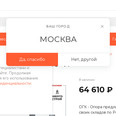
ВАШ ГОРОД
МОСКВА
зводство
Наши объекты
Сотрудничество
Г
поры
/
МО опоры
/
Многогранная несиловая опора МО(у)-10-VI
Да, спасибо
Нет, другой
пора МО(у)-10-VI
пециалистами и
айте. Продолжая
 его использования.
В наличии
фиденциальности
.
64 610 ₽
ОГК - Опора предла
своих складов по Р