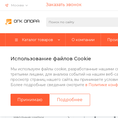
Заказать звонок
Москва
Каталог товаров
О компании
Прои
Главная
/
Каталог товаров
/
Стальные опоры
/
Несиловые о
Использование файлов Cookie
Многогранная несиловая о
Мы используем файлы cookie, разработанные нашими с
третьими лицами, для анализа событий на нашем веб-с
просмотр страниц нашего сайта, вы принимаете условия
Более подробные сведения смотрите
в Политике кон
Стальные опоры
Принимаю
Подробнее
Парковые опоры
Вводные щитки