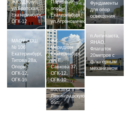
ЖК 3Д Клуб,
Парковые
Фундаменты
ул.Братская,
опоры,
для опор
Екатеринбург,
Екатеринбург
освещения
ОГК-12
ул.Агрономическая
п.Антипаюта,
МАОУ СОШ
ЖК
ЯНАО,
№ 106
Меридиан
Флагшток
Екатеринбург,
Екатеринбург,
20метров с
Титова 28а,
ул. Е.
флюгерным
Опоры
Савкова 37,
механизмом
ОГК-12,
ОГК-12,
Сваи
ОГК-16
ОГК-10
СМ-7,75м,
поставка в
Ленинградскую
обл.