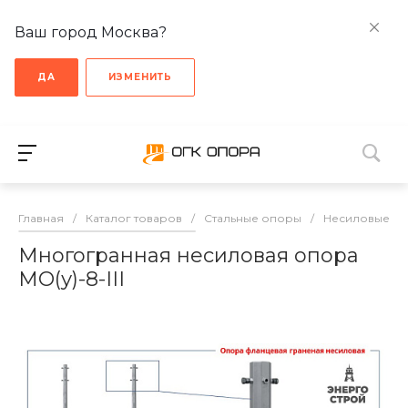
Ваш город Москва?
ДА
ИЗМЕНИТЬ
Главная
/
Каталог товаров
/
Стальные опоры
/
Несиловые о
Многогранная несиловая опора
МО(у)-8-III