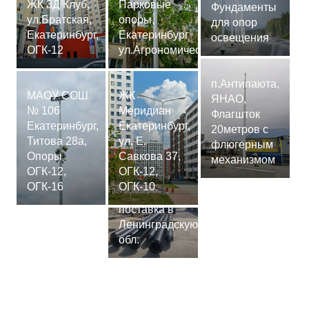
ЖК 3Д Клуб,
Парковые
Фундаменты
ул.Братская,
опоры,
для опор
Екатеринбург,
Екатеринбург
освещения
ОГК-12
ул.Агрономическая
п.Антипаюта,
МАОУ СОШ
ЖК
ЯНАО,
№ 106
Меридиан
Флагшток
Екатеринбург,
Екатеринбург,
20метров с
Титова 28а,
ул. Е.
флюгерным
Опоры
Савкова 37,
механизмом
ОГК-12,
ОГК-12,
Сваи
ОГК-16
ОГК-10
СМ-7,75м,
поставка в
Ленинградскую
обл.