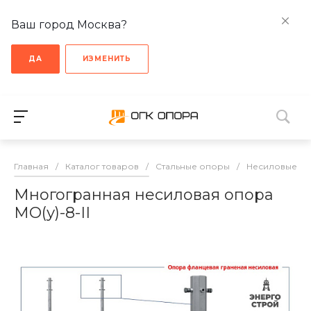
Ваш город Москва?
ДА
ИЗМЕНИТЬ
Главная
/
Каталог товаров
/
Стальные опоры
/
Несиловые о
Многогранная несиловая опора
МО(у)-8-II