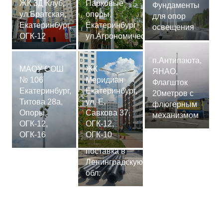
ЖК 3Д Клуб,
Парковые
Фундаменты
ул.Братская,
опоры,
для опор
Екатеринбург,
Екатеринбург
освещения
ОГК-12
ул.Агрономическая
п.Антипаюта,
МАОУ СОШ
ЖК
ЯНАО,
№ 106
Меридиан
Флагшток
Екатеринбург,
Екатеринбург,
20метров с
Титова 28а,
ул. Е.
флюгерным
Опоры
Савкова 37,
механизмом
ОГК-12,
ОГК-12,
Сваи
ОГК-16
ОГК-10
СМ-7,75м,
поставка в
Ленинградскую
обл.