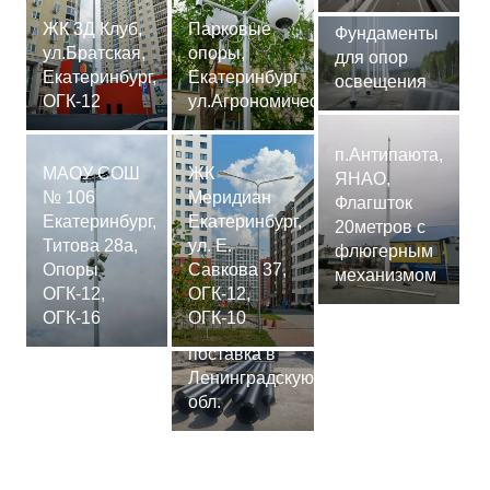
ЖК 3Д Клуб,
Парковые
Фундаменты
ул.Братская,
опоры,
для опор
Екатеринбург,
Екатеринбург
освещения
ОГК-12
ул.Агрономическая
п.Антипаюта,
МАОУ СОШ
ЖК
ЯНАО,
№ 106
Меридиан
Флагшток
Екатеринбург,
Екатеринбург,
20метров с
Титова 28а,
ул. Е.
флюгерным
Опоры
Савкова 37,
механизмом
ОГК-12,
ОГК-12,
Сваи
ОГК-16
ОГК-10
СМ-7,75м,
поставка в
Ленинградскую
обл.