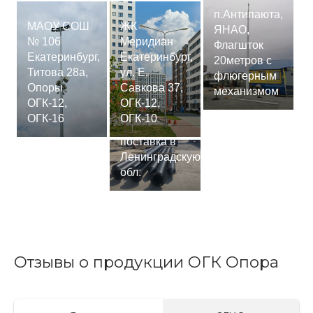
п.Антипаюта,
МАОУ СОШ
ЖК
ЯНАО,
№ 106
Меридиан
Флагшток
Екатеринбург,
Екатеринбург,
20метров с
Титова 28а,
ул. Е.
флюгерным
Опоры
Савкова 37,
механизмом
ОГК-12,
ОГК-12,
Сваи
ОГК-16
ОГК-10
СМ-7,75м,
поставка в
Ленинградскую
обл.
Отзывы о продукции ОГК Опора