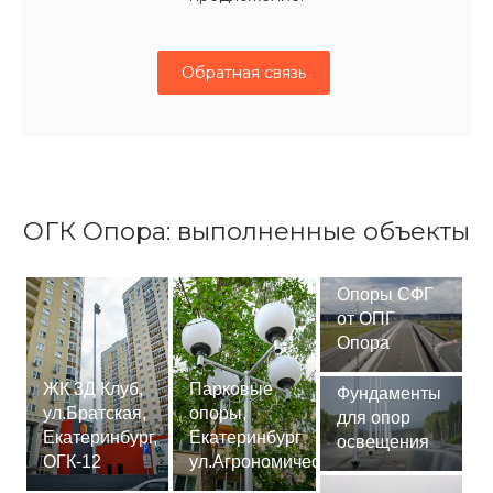
Обратная связь
ОГК Опора: выполненные объекты
Опоры СФГ
от ОПГ
Опора
ЖК 3Д Клуб,
Парковые
Фундаменты
ул.Братская,
опоры,
для опор
Екатеринбург,
Екатеринбург
освещения
ОГК-12
ул.Агрономическая