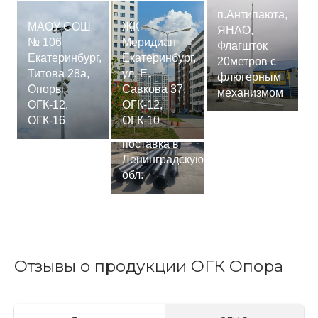
п.Антипаюта,
МАОУ СОШ
ЖК
ЯНАО,
№ 106
Меридиан
Флагшток
Екатеринбург,
Екатеринбург,
20метров с
Титова 28а,
ул. Е.
флюгерным
Опоры
Савкова 37,
механизмом
ОГК-12,
ОГК-12,
Сваи
ОГК-16
ОГК-10
СМ-7,75м,
поставка в
Ленинградскую
обл.
Отзывы о продукции ОГК Опора