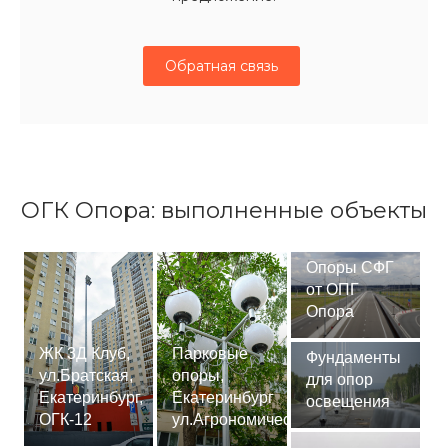
Обратная связь
ОГК Опора: выполненные объекты
Опоры СФГ
от ОПГ
Опора
ЖК 3Д Клуб,
Парковые
Фундаменты
ул.Братская,
опоры,
для опор
Екатеринбург,
Екатеринбург
освещения
ОГК-12
ул.Агрономическая