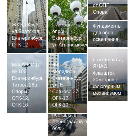
от ОПГ
Опора
ЖК 3Д Клуб,
Парковые
Фундаменты
ул.Братская,
опоры,
для опор
Екатеринбург,
Екатеринбург
освещения
ОГК-12
ул.Агрономическая
п.Антипаюта,
МАОУ СОШ
ЖК
ЯНАО,
№ 106
Меридиан
Флагшток
Екатеринбург,
Екатеринбург,
20метров с
Титова 28а,
ул. Е.
флюгерным
Опоры
Савкова 37,
механизмом
ОГК-12,
ОГК-12,
Сваи
ОГК-16
ОГК-10
СМ-7,75м,
поставка в
Ленинградскую
обл.