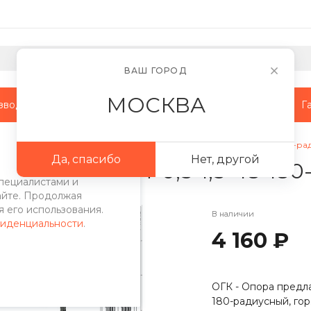
ВАШ ГОРОД
МОСКВА
зводство
Наши объекты
Сотрудничество
Г
сольные
/
Кронштейн приставной 2-рожковый К2П-0,5-1,5-48-180-рад
Да, спасибо
Нет, другой
жковый К2П-0,5-1,5-48-180-
пециалистами и
айте. Продолжая
 его использования.
В наличии
фиденциальности
.
4 160 ₽
ОГК - Опора предла
180-радиусный, гор