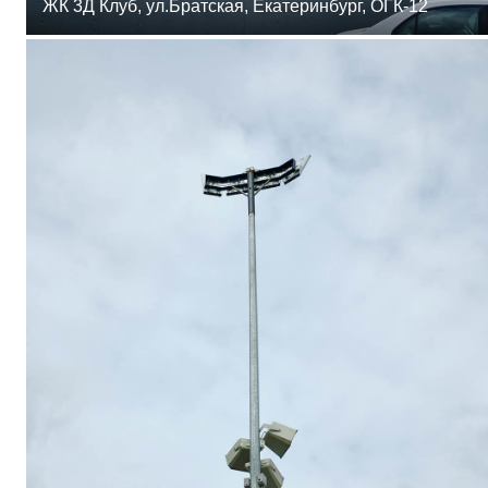
ЖК 3Д Клуб, ул.Братская, Екатеринбург, ОГК-12