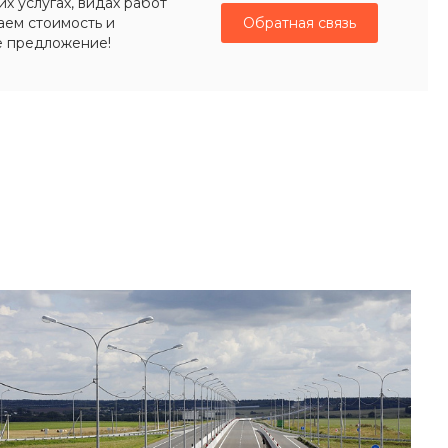
 услугах, видах работ
г. Пермь, г. Пермь, ул.
Решетникова, 4
аем стоимость и
Обратная связь
пн-пт 8:00-19:00
е предложение!
zakaz@ogk-opora.ru
8 (800) 777-87-42
г. Новосибирск, г.
Новосибирск,
Толмачёвское шоссе, 21
пн-пт 8:00-19:00
zakaz@ogk-opora.ru
8 (800) 777-87-42
г. Кемерово, г.
Кемерово, ул.
Волгоградская, 49Б
пн-пт 8:00-19:00
zakaz@ogk-opora.ru
8 (800) 777-87-42
г. Красноярск, г.
Красноярск, ул.
Промысловая, 13
пн-пт 8:00-19:00
zakaz@ogk-opora.ru
8 (800) 777-87-42
г. Омск, г. Омск, ул.
Мельничная, 130
пн-пт 8:00-19:00