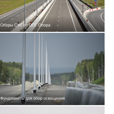
zakaz@ogk-opora.ru
8 (800) 777-87-42
г. Ханты-Мансийск, г.
Ханты-Мансийск, ул.
Сутормина, 21
пн-пт 8:00-19:00
Опоры СФГ от ОПГ Опора
zakaz@ogk-opora.ru
8 (800) 777-87-42
г. Иркутск, г. Иркутск,
ул. Ракитная, 12
пн-пт 8:00-19:00
zakaz@ogk-opora.ru
8 (800) 777-87-42
г. Чита, г. Чита, ул.
Вокзальная, 3А
пн-пт 8:00-19:00
zakaz@ogk-opora.ru
8 (800) 777-87-42
г. Якутск, г. Якутск,
Вилюйский тракт, 5-й
километр, 34Г
пн-пт 8:00-19:00
zakaz@ogk-opora.ru
Фундаменты для опор освещения
8 (800) 777-87-42
г. Магадан, г. Магадан,
ул. Марчеканская, 1/1
пн-пт 8:00-19:00
zakaz@ogk-opora.ru