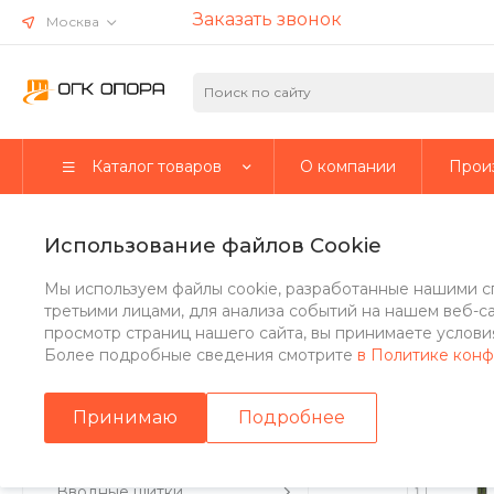
Заказать звонок
Москва
Каталог товаров
О компании
Прои
Главная
/
Каталог товаров
/
Кронштейны
/
Кронштейны кон
Использование файлов Cookie
Кронштейн приставной 2-ро
Мы используем файлы cookie, разработанные нашими с
третьими лицами, для анализа событий на нашем веб-с
просмотр страниц нашего сайта, вы принимаете условия
Более подробные сведения смотрите
в Политике кон
Стальные опоры
Принимаю
Подробнее
Парковые опоры
Вводные щитки